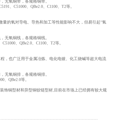
带，无氧铜带，各规格铜带。
191、C51000、QBe2.0、C1100、T2等。
微量的氧对导电、导热和加工等性能影响不大，但易引起“氢
线，无氧铜线，各规格铜线。
C51000、QBe2.0、C1100、T2等。
工程，也广泛用于金属冶炼、电化电镀、化工烧碱等超大电流
排，无氧铜排，各规格铜排。
00、QBe2.0等。
,装饰铜型材和异型铜铰链型材,目前在市场上已经拥有较大规