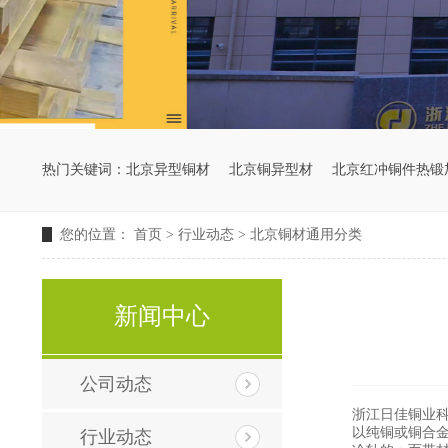
热门关键词：
北京异型铜材
北京铜异型材
北京红冲铜件热锻
您的位置：
首页
>
行业动态
>
北京铜材通用分类
新闻中心
公司动态
浙江日佳铜业
以纯铜或铜合
行业动态