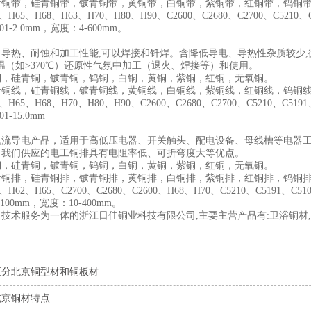
青铜带，硅青铜带，铍青铜带，黄铜带，白铜带，紫铜带，红铜带，钨铜
65、H68、H63、H70、H80、H90、C2600、C2680、C2700、C5210、C5
1-2.0mm，宽度：4-600mm。
导热、耐蚀和加工性能,可以焊接和钎焊。含降低导电、导热性杂质较少,
温（如>370℃）还原性气氛中加工（退火、焊接等）和使用。
铜，硅青铜，铍青铜，钨铜，白铜，黄铜，紫铜，红铜，无氧铜。
青铜线，硅青铜线，铍青铜线，黄铜线，白铜线，紫铜线，红铜线，钨铜
65、H68、H70、H80、H90、C2600、C2680、C2700、C5210、C5191、
-15.0mm
电流导电产品，适用于高低压电器、开关触头、配电设备、母线槽等电器
。我们供应的电工铜排具有电阻率低、可折弯度大等优点。
铜，硅青铜，铍青铜，钨铜，白铜，黄铜，紫铜，红铜，无氧铜。
青铜排，硅青铜排，铍青铜排，黄铜排，白铜排，紫铜排，红铜排，钨铜
62、H65、C2700、C2680、C2600、H68、H70、C5210、C5191、C510
00mm，宽度：10-400mm。
技术服务为一体的浙江日佳铜业科技有限公司,主要主营产品有:卫浴铜材
区分北京铜型材和铜板材
北京铜材特点