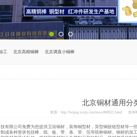
加工
北京高精铜棒
北京调直小铜棒
北京铜材通用分
来源：http://beijing.xcrjty.com/news968022.html
发布时间
科技有限公司免费为您提供
卫浴铜材
，装饰铜型材，异型铜铰链型材等一
金制成各种形状包括棒、线、板、带、条、管、箔等统称铜材。铜材的加