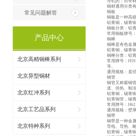
冷轧的；而带
铜材通用分类
铜板
常见问题解答
铜板是一种高
铝青铜，锡青
铜板分类：铝
常用铜板牌号：H62
产品中心
铜棒
铜棒是有色金
铝青铜，锡青
铜棒分类：铝
北京高精铜棒系列
常用牌号：H59、H
等。
通用规格：直径：φ
北京异型铜材
铜管
铜管又称紫铜
道、供热、制冷
北京红冲系列
铝青铜，锡青
铝青铜管，锡
常用牌号：H62、H
北京工艺品系列
通用规格：壁厚：0
铜带
铜带是一种金属
北京特种系列
导电、导热、
铝青铜，锡青