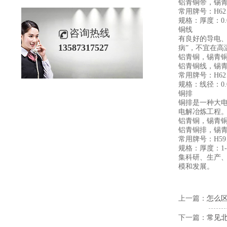
铝青铜带，锡
常用牌号：H62、H
规格：厚度：0.0
铜线
咨询热线
有良好的导电、
13587317527
病”，不宜在高
铝青铜，锡青
铝青铜线，锡
常用牌号：H62、H
规格：线径：0.01
铜排
铜排是一种大
电解冶炼工程
铝青铜，锡青
铝青铜排，锡
常用牌号：H59、H
规格：厚度：1-1
集科研、生产、
模和发展。
上一篇：
怎么
下一篇：
常见