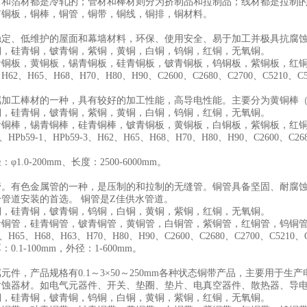
材和箔材都是冷轧的；管材和棒材则分为挤制品和拉制品；线材都是拉制
有铜板，铜棒，铜管，铜带，铜线，铜排，铜材料。
稳定、低维护的屋面和幕墙材料，环保、使用安全、易于加工并极具抗腐
铜，硅青铜，铍青铜，紫铜，黄铜，白铜，钨铜，红铜，无氧铜。
青铜板，黄铜板，锡青铜板，硅青铜板，铍青铜板，钨铜板，紫铜板，红铜
、H65、H68、H70、H80、H90、C2600、C2680、C2700、C5210、C51
属加工棒材的一种，具有较好的加工性能，高导电性能。主要分为黄铜棒
铜，硅青铜，铍青铜，紫铜，黄铜，白铜，钨铜，红铜，无氧铜。
青铜棒，锡青铜棒，硅青铜棒，铍青铜板，黄铜板，白铜板，紫铜板，红
Pb59-1、HPb59-3、H62、H65、H68、H70、H80、H90、C2600、C2680
1.0-200mm、长度：2500-6000mm。
管。有色金属管的一种，是压制的和拉制的无缝管。铜管具备坚固、耐腐
管道安装的首选。 铜管是Z佳供水管道。
铜，硅青铜，铍青铜，钨铜，白铜，黄铜，紫铜，红铜，无氧铜。
青铜管，硅青铜管，铍青铜管，黄铜管，白铜管，紫铜管，红铜管，钨铜
65、H68、H63、H70、H80、H90、C2600、C2680、C2700、C5210、C5
.1-100mm，外径：1-600mm。
元件，产品规格有0.1～3×50～250mm各种状态铜带产品，主要用于
耐蚀器材。如电气元器件、开关、垫圈、垫片、电真空器件、散热器、导
铜，硅青铜，铍青铜，钨铜，白铜，黄铜，紫铜，红铜，无氧铜。