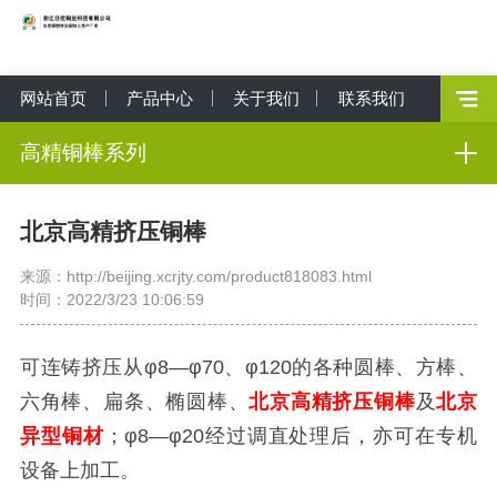
网站首页
产品中心
关于我们
联系我们
高精铜棒系列
北京高精挤压铜棒
来源：http://beijing.xcrjty.com/product818083.html
时间：2022/3/23 10:06:59
可连铸挤压从φ8—φ70、φ120的各种圆棒、方棒、
六角棒、扁条、椭圆棒、
北京高精挤压铜棒
及
北京
异型铜材
；φ8—φ20经过调直处理后，亦可在专机
设备上加工。